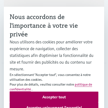
Produits et services
Nous accordons de
Industries
l'importance à votre vie
privée
Support
Nous utilisons des cookies pour améliorer votre
expérience de navigation, collecter des
Société
statistiques afin d'optimiser la fonctionnalité du
site et fournir des publicités ou du contenu sur
mesure.
En sélectionnant "Accepter tout", vous consentez à notre
CAN
•
Français
utilisation des cookies.
Pour plus de détails, veuillez consulter notre
politique de
confidentialité
.
Copyright © Endress+Hauser Group Services AG
Accepter tout
Mentions légales
Conditions d'utilisation
Politique de protection des données
Accepter uniquement l'essentiel