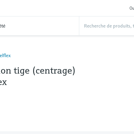
Ou
été
elflex
on tige (centrage)
ex