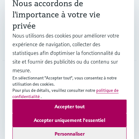
Nous accordons de
Industries
l'importance à votre vie
privée
Support
Nous utilisons des cookies pour améliorer votre
expérience de navigation, collecter des
Société
statistiques afin d'optimiser la fonctionnalité du
site et fournir des publicités ou du contenu sur
mesure.
En sélectionnant "Accepter tout", vous consentez à notre
CAN
•
Français
utilisation des cookies.
Pour plus de détails, veuillez consulter notre
politique de
confidentialité
.
Copyright © Endress+Hauser Group Services AG
Accepter tout
Mentions légales
Conditions d'utilisation
Politique de protection des données
Accepter uniquement l'essentiel
Conditions générales de vente
Personnaliser