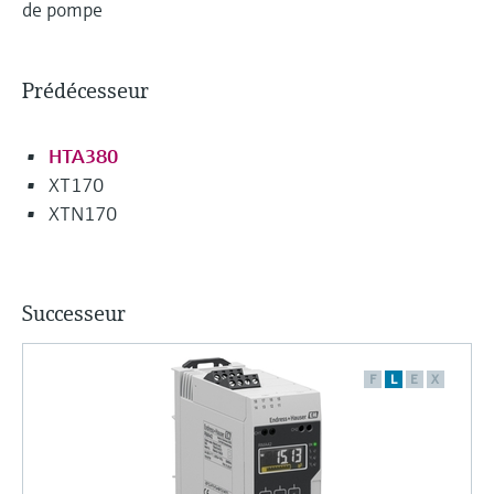
de pompe
Prédécesseur
HTA380
XT170
XTN170
Successeur
F
L
E
X