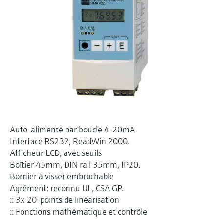
Analyseurs de dureté, fer, etc.
l'application
décisionnels
Mesure du niveau par barrière à
Device Viewer
micro-ondes
Photomètres de process
Trouver des informations et de la
documentation spécifiques à un produit
Mesure du niveau par la pression
Mesure par transmission de micro-
ondes
Recherche de pièces détachées
Voir tous
Trouvez la bonne pièce de rechange en
Technologie Memosens
tapant la racine/le code du produit et
accédez aux données spécifiques, vues
éclatées et notices de montage des appareils
Voir tous
pour un remplacement/réparation rapide.
Auto-alimenté par boucle 4-20mA
Interface RS232, ReadWin 2000.
Afficheur LCD, avec seuils
Boîtier 45mm, DIN rail 35mm, IP20.
Bornier à visser embrochable
Agrément: reconnu UL, CSA GP.
:: 3x 20-points de linéarisation
:: Fonctions mathématique et contrôle