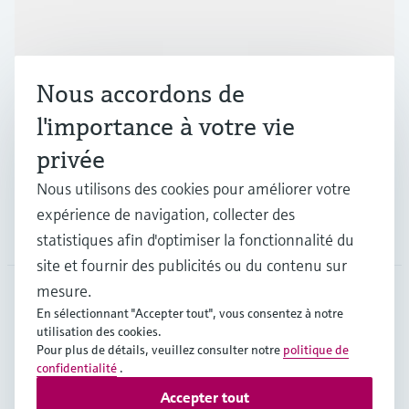
Produits et services
Nous accordons de
Industries
l'importance à votre vie
privée
Support
Nous utilisons des cookies pour améliorer votre
expérience de navigation, collecter des
Société
statistiques afin d'optimiser la fonctionnalité du
site et fournir des publicités ou du contenu sur
mesure.
En sélectionnant "Accepter tout", vous consentez à notre
CAN
•
Français
utilisation des cookies.
Pour plus de détails, veuillez consulter notre
politique de
confidentialité
.
Copyright © Endress+Hauser Group Services AG
Accepter tout