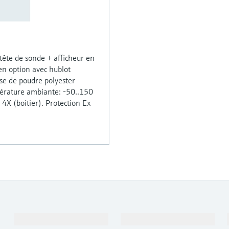
ête de sonde + afficheur en
en option avec hublot
e de poudre polyester
pérature ambiante: -50..150
4X (boitier). Protection Ex
Produits et services
Industries