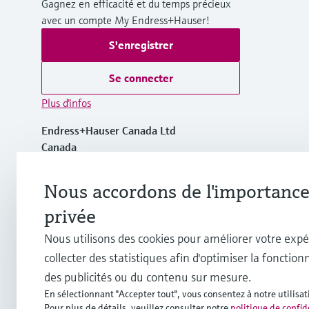
Gagnez en efficacité et du temps précieux
avec un compte My Endress+Hauser!
S'enregistrer
Se connecter
Plus d'infos
Endress+Hauser Canada Ltd
Canada
+1-905-681-9292
Nous accordons de l'importance 
privée
+1-800-668-3199
Nous utilisons des cookies pour améliorer votre expé
collecter des statistiques afin d'optimiser la fonctionn
info.ca@endress.com
des publicités ou du contenu sur mesure.
En sélectionnant "Accepter tout", vous consentez à notre utilisat
Pour plus de détails, veuillez consulter notre
politique de confid