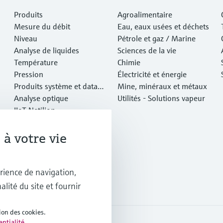
Produits
Agroalimentaire
Mesure du débit
Eau, eaux usées et déchets
Niveau
Pétrole et gaz / Marine
Analyse de liquides
Sciences de la vie
Température
Chimie
Pression
Électricité et énergie
Produits système et data
Mine, minéraux et métaux
managers
Analyse optique
Utilités - Solutions vapeur
IIoT Netilion
Logiciels
Produits vedettes
à votre vie
Outils en ligne
Services
rience de navigation,
alité du site et fournir
ion des cookies.
entialité
.