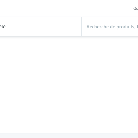
Ou
été