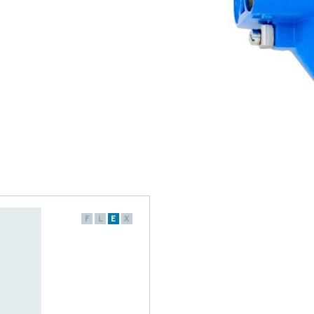
F
L
E
X