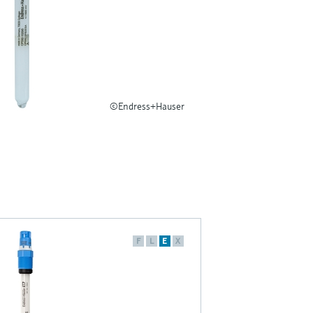
©Endress+Hauser
F
L
E
X