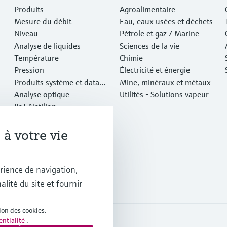
Produits
Agroalimentaire
Mesure du débit
Eau, eaux usées et déchets
Niveau
Pétrole et gaz / Marine
Analyse de liquides
Sciences de la vie
Température
Chimie
Pression
Électricité et énergie
Produits système et data
Mine, minéraux et métaux
managers
Analyse optique
Utilités - Solutions vapeur
IIoT Netilion
Logiciels
Produits vedettes
à votre vie
Outils en ligne
Services
rience de navigation,
alité du site et fournir
ion des cookies.
entialité
.