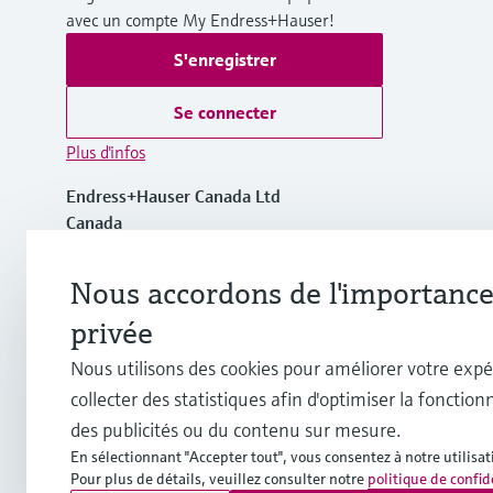
avec un compte My Endress+Hauser!
S'enregistrer
Se connecter
Plus d'infos
Endress+Hauser Canada Ltd
Canada
+1-905-681-9292
Nous accordons de l'importance 
privée
+1-800-668-3199
Nous utilisons des cookies pour améliorer votre expé
collecter des statistiques afin d'optimiser la fonctionn
info.ca@endress.com
des publicités ou du contenu sur mesure.
En sélectionnant "Accepter tout", vous consentez à notre utilisat
Pour plus de détails, veuillez consulter notre
politique de confid
Copyright © Endress+Hauser Group Services AG