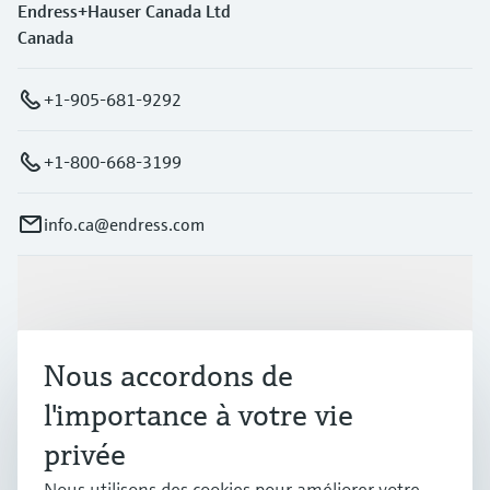
Endress+Hauser Canada Ltd
Canada
+1-905-681-9292
+1-800-668-3199
info.ca@endress.com
Produits et services
Nous accordons de
Industries
l'importance à votre vie
privée
Support
Nous utilisons des cookies pour améliorer votre