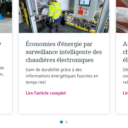
y
Économies d'énergie par
A
surveillance intelligente des
c
chaudières électroniques
é
ble
Gain de durabilité grâce à des
Dé
m,
informations énergétiques fournies en
co
temps réel
re
Lire l'article complet
Li