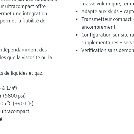
masse volumique, temp
ur ultracompact offre
Adapté aux skids – capt
permet une intégration
Transmetteur compact – 
ermet la fiabilité de
encombrement
.
Configuration sur site 
supplémentaires – serv
e indépendamment des
Vérification sans démo
les que la viscosité ou la
s de liquides et gaz.
 à 1/4")
r (5800 psi)
05 °C (+401 °F)
t ultracompact
ré