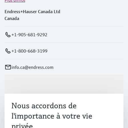
Endress+Hauser Canada Ltd
Canada
+1-905-681-9292
+1-800-668-3199
info.ca@endress.com
Produits et services
Nous accordons de
Industries
l'importance à votre vie
privée
Support