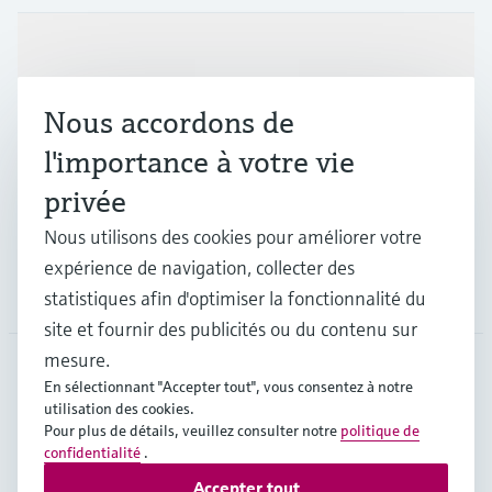
Produits et services
Nous accordons de
Industries
l'importance à votre vie
privée
Support
Nous utilisons des cookies pour améliorer votre
expérience de navigation, collecter des
Société
statistiques afin d'optimiser la fonctionnalité du
site et fournir des publicités ou du contenu sur
mesure.
En sélectionnant "Accepter tout", vous consentez à notre
CAN
•
Français
utilisation des cookies.
Pour plus de détails, veuillez consulter notre
politique de
confidentialité
.
Copyright © Endress+Hauser Group Services AG
Accepter tout