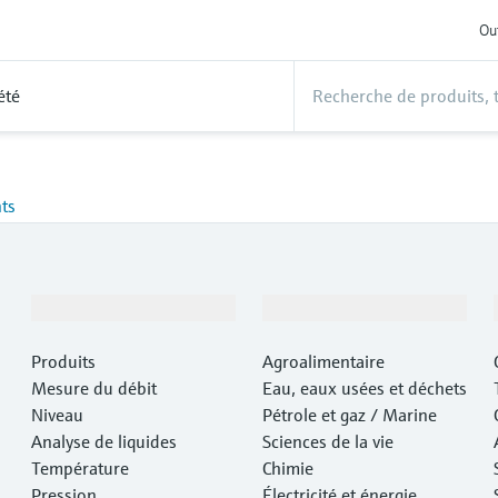
Out
été
ts
Produits et services
Industries
Produits
Agroalimentaire
Mesure du débit
Eau, eaux usées et déchets
Niveau
Pétrole et gaz / Marine
Analyse de liquides
Sciences de la vie
Température
Chimie
Pression
Électricité et énergie