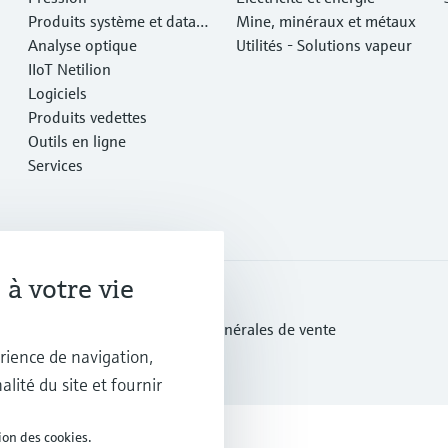
Produits système et data
Mine, minéraux et métaux
managers
Analyse optique
Utilités - Solutions vapeur
IIoT Netilion
Logiciels
Produits vedettes
Outils en ligne
Services
à votre vie
tection des données
Conditions générales de vente
rience de navigation,
alité du site et fournir
ion des cookies.