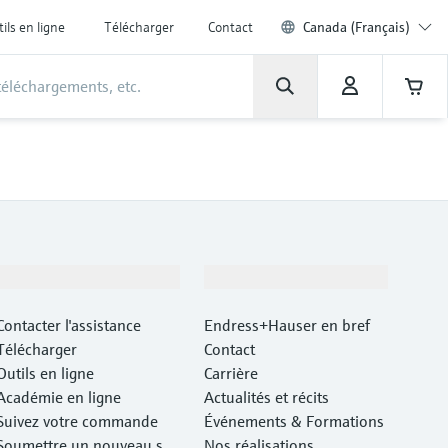
ils en ligne
Télécharger
Contact
Canada (Français)
Support
Société
Contacter l'assistance
Endress+Hauser en bref
Télécharger
Contact
Outils en ligne
Carrière
Académie en ligne
Actualités et récits
Suivez votre commande
Événements & Formations
Soumettre un nouveau ser
Nos réalisations