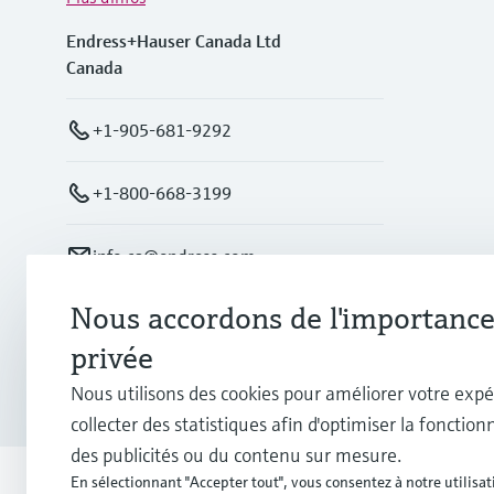
Endress+Hauser Canada Ltd
Canada
+1-905-681-9292
+1-800-668-3199
info.ca@endress.com
Nous accordons de l'importance 
Copyright © Endress+Hauser Group Services AG
privée
Mentions légales
Conditions d'utilisation
Politique de pro
Nous utilisons des cookies pour améliorer votre expé
collecter des statistiques afin d'optimiser la fonctionn
des publicités ou du contenu sur mesure.
En sélectionnant "Accepter tout", vous consentez à notre utilisat