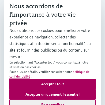
Nous accordons de
Industries
l'importance à votre vie
privée
Support
Nous utilisons des cookies pour améliorer votre
expérience de navigation, collecter des
Société
statistiques afin d'optimiser la fonctionnalité du
site et fournir des publicités ou du contenu sur
mesure.
En sélectionnant "Accepter tout", vous consentez à notre
CAN
•
Français
utilisation des cookies.
Pour plus de détails, veuillez consulter notre
politique de
confidentialité
.
Copyright © Endress+Hauser Group Services AG
Accepter tout
Mentions légales
Conditions d'utilisation
Politique de protection des données
Accepter uniquement l'essentiel
Conditions générales de vente
Personnaliser