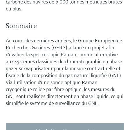
carbone des navires de 5 000 tonnes métriques brutes
Analyseurs de dureté, fer, etc.
l'application
décisionnels
ou plus.
Mesure du niveau par barrière à
Device Viewer
micro-ondes
Photomètres de process
Sommaire
Trouver des informations et de la
documentation spécifiques à un produit
Mesure du niveau par la pression
Mesure par transmission de micro-
Au cours des dernières années, le Groupe Européen de
ondes
Recherche de pièces détachées
Recherches Gazières (GERG) a lancé un projet afin
Voir tous
Trouvez la bonne pièce de rechange en
d'évaluer la spectroscopie Raman comme alternative
Technologie Memosens
tapant la racine/le code du produit et
aux systèmes classiques de chromatographie en phase
accédez aux données spécifiques, vues
gazeuse/vaporisateur pour la mesure contractuelle et
éclatées et notices de montage des appareils
Voir tous
fiscale de la composition du gaz naturel liquéfié (GNL).
pour un remplacement/réparation rapide.
Via l'utilisation d'une sonde optique Raman
cryogénique reliée par fibre optique, les mesures du
GNL sont réalisées directement en phase liquide, ce qui
simplifie le système de surveillance du GNL.