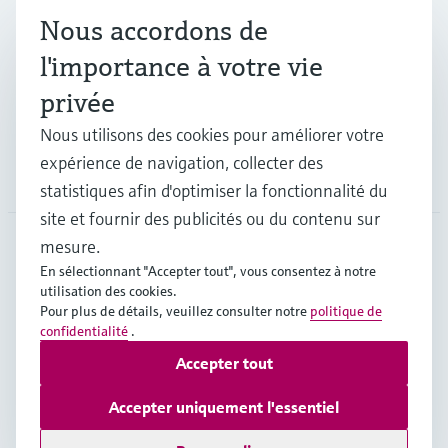
Nous accordons de
Industries
l'importance à votre vie
privée
Support
Nous utilisons des cookies pour améliorer votre
expérience de navigation, collecter des
Société
statistiques afin d'optimiser la fonctionnalité du
site et fournir des publicités ou du contenu sur
mesure.
En sélectionnant "Accepter tout", vous consentez à notre
CAN
•
Français
utilisation des cookies.
Pour plus de détails, veuillez consulter notre
politique de
confidentialité
.
Copyright © Endress+Hauser Group Services AG
Accepter tout
Mentions légales
Conditions d'utilisation
Politique de protection des données
Accepter uniquement l'essentiel
Conditions générales de vente