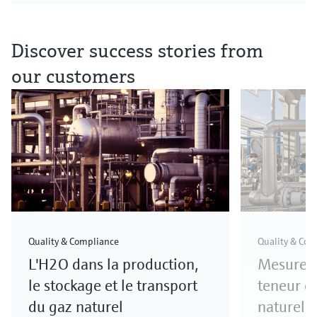
Discover success stories from
our customers
Quality & Compliance
Quality & Com
L'H2O dans la production,
Mesure o
le stockage et le transport
teneur e
du gaz naturel
naturel