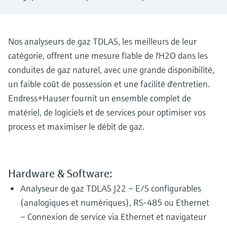
Analyseurs de dureté, fer, etc.
l'application
décisionnels
Mesure du niveau par barrière à
Device Viewer
micro-ondes
Photomètres de process
Nos analyseurs de gaz TDLAS, les meilleurs de leur
Trouver des informations et de la
catégorie, offrent une mesure fiable de l'H2O dans les
documentation spécifiques à un produit
Mesure du niveau par la pression
Mesure par transmission de micro-
conduites de gaz naturel, avec une grande disponibilité,
ondes
Recherche de pièces détachées
un faible coût de possession et une facilité d'entretien.
Voir tous
Trouvez la bonne pièce de rechange en
Endress+Hauser fournit un ensemble complet de
Technologie Memosens
tapant la racine/le code du produit et
matériel, de logiciels et de services pour optimiser vos
accédez aux données spécifiques, vues
éclatées et notices de montage des appareils
process et maximiser le débit de gaz.
Voir tous
pour un remplacement/réparation rapide.
Hardware & Software:
Analyseur de gaz TDLAS J22 – E/S configurables
(analogiques et numériques), RS-485 ou Ethernet
– Connexion de service via Ethernet et navigateur