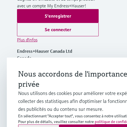
avec un compte My Endress+Hauser!
S'enregistrer
Se connecter
Plus d'infos
Endress+Hauser Canada Ltd
Canada
Nous accordons de l'importance 
+1-905-681-9292
privée
+1-800-668-3199
Nous utilisons des cookies pour améliorer votre expé
collecter des statistiques afin d'optimiser la fonctionn
info.ca@endress.com
des publicités ou du contenu sur mesure.
En sélectionnant "Accepter tout", vous consentez à notre utilisat
Pour plus de détails, veuillez consulter notre
politique de confid
Copyright © Endress+Hauser Group Services AG