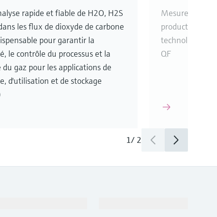
alyse rapide et fiable de H2O, H2S
Mesure fiable d
dans les flux de dioxyde de carbone
production d'hyd
dispensable pour garantir la
technologies d'
é, le contrôle du processus et la
QF
é du gaz pour les applications de
, d'utilisation et de stockage
)
1
/
2
Support
Société