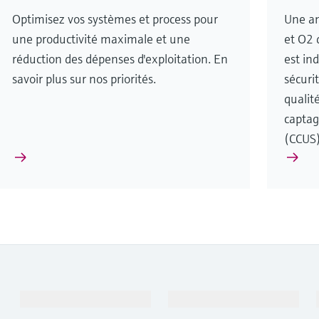
Optimisez vos systèmes et process pour
Une an
une productivité maximale et une
et O2 
réduction des dépenses d'exploitation. En
est in
savoir plus sur nos priorités.
sécurit
qualit
captage
(CCUS
Produits et services
Industries