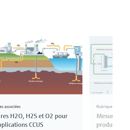
es associées
Rubriques associée
res H2O, H2S et O2 pour
Mesures H2O
pplications CCUS
production 