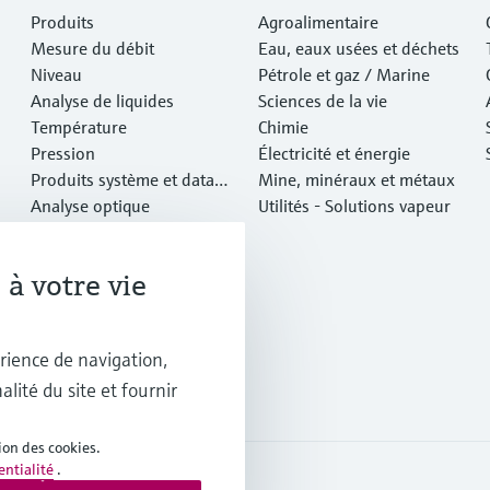
Produits
Agroalimentaire
Mesure du débit
Eau, eaux usées et déchets
Niveau
Pétrole et gaz / Marine
Analyse de liquides
Sciences de la vie
Température
Chimie
Pression
Électricité et énergie
Produits système et data
Mine, minéraux et métaux
managers
Analyse optique
Utilités - Solutions vapeur
IIoT Netilion
Logiciels
à votre vie
Produits vedettes
Outils en ligne
Services
rience de navigation,
alité du site et fournir
ion des cookies.
entialité
.