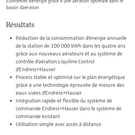
Économies d'énergie grâce à une aération optimale dans le
Analyseurs de dureté, fer, etc.
l'application
bassin d'aération
décisionnels
Mesure du niveau par barrière à
Device Viewer
micro-ondes
Photomètres de process
Résultats
Trouver des informations et de la
documentation spécifiques à un produit
Mesure du niveau par la pression
Mesure par transmission de micro-
Réduction de la consommation d'énergie annuelle
ondes
de la station de 100 000 kWh dans les quatre ans
Recherche de pièces détachées
Voir tous
grâce aux nouveaux aérateurs et au système de
Trouvez la bonne pièce de rechange en
Technologie Memosens
tapant la racine/le code du produit et
contrôle d'aération Liquiline Control
accédez aux données spécifiques, vues
d'Endress+Hauser
éclatées et notices de montage des appareils
Voir tous
Process stable et optimisé sur le plan énergétique
pour un remplacement/réparation rapide.
grâce à une technologie éprouvée de mesure des
eaux usées d'Endress+Hauser
Intégration rapide et flexible du système de
commande Endress+Hauser dans le système de
commande existant
Utilisation simple avec accès à distance