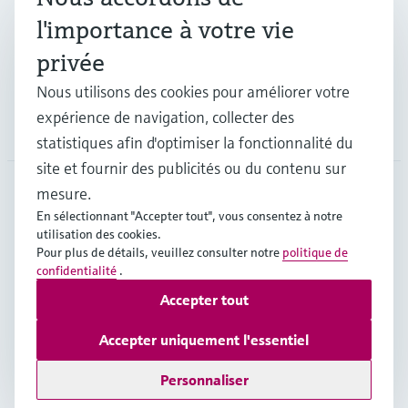
l'importance à votre vie
privée
Support
Nous utilisons des cookies pour améliorer votre
expérience de navigation, collecter des
Société
statistiques afin d'optimiser la fonctionnalité du
site et fournir des publicités ou du contenu sur
mesure.
CAN
•
Français
En sélectionnant "Accepter tout", vous consentez à notre
utilisation des cookies.
Pour plus de détails, veuillez consulter notre
politique de
confidentialité
.
Copyright © Endress+Hauser Group Services AG
Accepter tout
Mentions légales
Conditions d'utilisation
Politique de protection des données
Accepter uniquement l'essentiel
Conditions générales de vente
Personnaliser