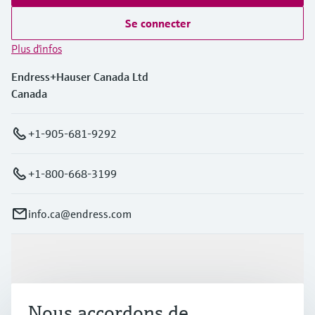
Se connecter
Plus d'infos
Endress+Hauser Canada Ltd
Canada
+1-905-681-9292
+1-800-668-3199
info.ca@endress.com
Produits et services
Nous accordons de
Industries