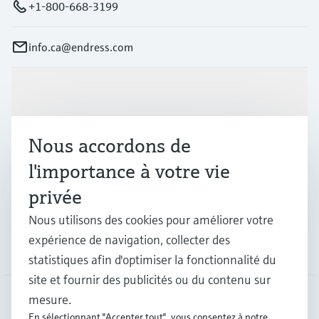
+1-800-668-3199
info.ca@endress.com
Produits et services
Nous accordons de
Industries
l'importance à votre vie
privée
Support
Nous utilisons des cookies pour améliorer votre
expérience de navigation, collecter des
Société
statistiques afin d'optimiser la fonctionnalité du
site et fournir des publicités ou du contenu sur
mesure.
En sélectionnant "Accepter tout", vous consentez à notre
CAN
•
Français