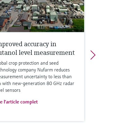
mproved accuracy in
utanol level measurement
obal crop protection and seed
chnology company Nufarm reduces
asurement uncertainty to less than
 with new-generation 80 GHz radar
vel sensors
re l'article complet