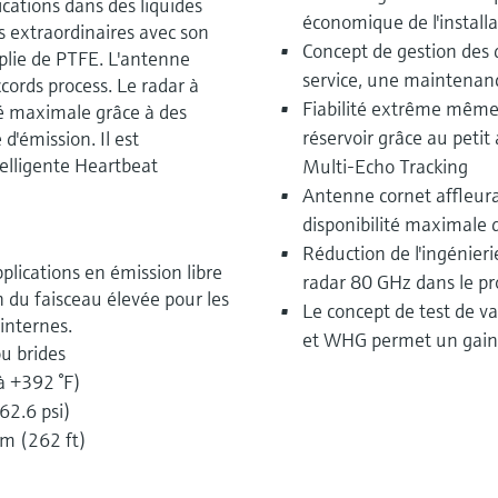
cations dans des liquides
économique de l'installa
s extraordinaires avec son
Concept de gestion de
lie de PTFE. L'antenne
service, une maintenanc
cords process. Le radar à
Fiabilité extrême même 
té maximale grâce à des
réservoir grâce au petit 
d'émission. Il est
telligente Heartbeat
Multi-Echo Tracking
Antenne cornet affleur
disponibilité maximale
Réduction de l'ingénieri
lications en émission libre
radar 80 GHz dans le pr
 du faisceau élevée pour les
Le concept de test de va
internes.
et WHG permet un gain 
ou brides
à +392 °F)
62.6 psi)
m (262 ft)