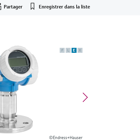
Partager
Enregistrer dans la liste
F
L
E
X
©Endress+Hauser