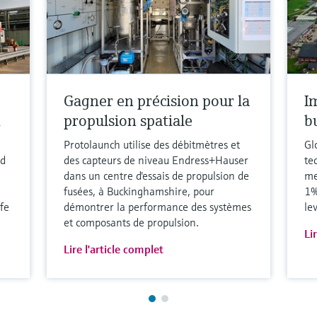
Gagner en précision pour la
I
h
propulsion spatiale
b
Protolaunch utilise des débitmètres et
Gl
nd
des capteurs de niveau Endress+Hauser
te
dans un centre d'essais de propulsion de
me
fusées, à Buckinghamshire, pour
1%
fe
démontrer la performance des systèmes
le
et composants de propulsion.
Li
Lire l'article complet