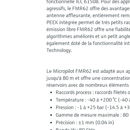
fonctionnelle IEC 61508. Pour des appli
agressifs, le FMR62 offre des avantage
antenne affleurante, entièrement remp
PEEK intégrée permet de très petits rac
émission libre FMR62 offre une fiabili
algorithmes améliorés et un petit angle 
également doté de la fonctionnalité in
Technology.
Le Micropilot FMR62 est adapté aux app
jusqu'à 80 m et offre une concentration
réservoirs avec de nombreux éléments 
Raccords process : raccords filetés 
Température : -40 à +200 °C (-40 
Pression : -1 à +25 bar (-14.5 à +3
Gamme de mesure maximale : 80 
Précision : ±1 mm (0.04 in)
Bande W : 80 GHz