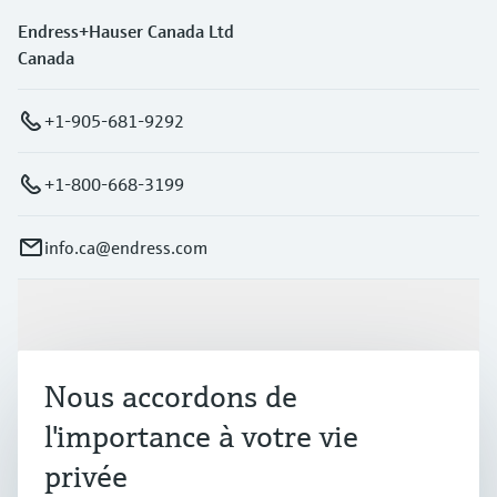
Endress+Hauser Canada Ltd
Canada
+1-905-681-9292
+1-800-668-3199
info.ca@endress.com
Produits et services
Nous accordons de
Industries
l'importance à votre vie
privée
Support