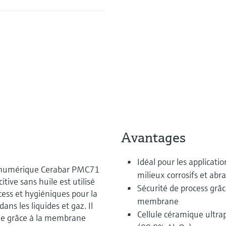
Avantages
Idéal pour les applicatio
n numérique Cerabar PMC71
milieux corrosifs et abra
tive sans huile est utilisé
Sécurité de process grâc
cess et hygiéniques pour la
membrane
ns les liquides et gaz. Il
Cellule céramique ultra
me grâce à la membrane