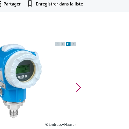
Partager
Enregistrer dans la liste
F
L
E
X
©Endress+Hauser