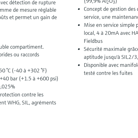
(99,9% Al
O
)
vec détection de rupture
2
3
Concept de gestion de
amme de mesure réglable
service, une maintenanc
 coûts et permet un gain de
Mise en service simple 
local, 4 à 20mA avec
Fieldbus
ouble compartiment.
Sécurité maximale grâce
 brides ou raccords
aptitude jusqu'à SIL2/3,
Disponible avec manifol
50 °C (-40 à +302 °F)
testé contre les fuites
+40 bar (+1.5 à +600 psi)
±0,025%
rotection contre les
ment WHG, SIL, agréments