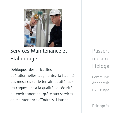
Services Maintenance et
Passerell
Etalonnage
mesurée
Fieldga
Débloquez des efficacités
opérationnelles, augmentez la fiabilité
Communicati
des mesures sur le terrain et atténuez
d'appareils 
les risques liés à la qualité, la sécurité
numériques 
et l'environnement grâce aux services
de maintenance d'Endress+Hauser.
Prix après
c