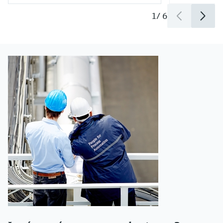
1
/
6