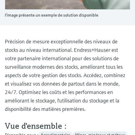
Analyseurs de dureté, fer, etc.
l'application
décisionnels
Mesure du niveau par barrière à
l’image présente un exemple de solution disponible
Device Viewer
micro-ondes
Photomètres de process
Trouver des informations et de la
documentation spécifiques à un produit
Mesure du niveau par la pression
Mesure par transmission de micro-
Précision de mesure exceptionnelle des niveaux de
ondes
Recherche de pièces détachées
stocks au niveau international. Endress+Hauser est
Voir tous
Trouvez la bonne pièce de rechange en
votre partenaire international pour des solutions de
Technologie Memosens
tapant la racine/le code du produit et
surveillance modernes des stocks, améliorant tous les
accédez aux données spécifiques, vues
éclatées et notices de montage des appareils
aspects de votre gestion des stocks. Accédez, combinez
Voir tous
pour un remplacement/réparation rapide.
et visualisez vos données de partout dans le monde,
24/7. Optimisez les coûts et les performances en
améliorant le stockage, l'utilisation du stockage et la
disponibilité des matières premières.
Vue d'ensemble :