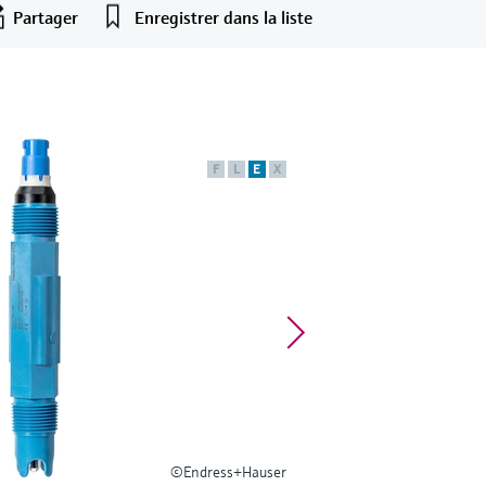
Partager
Enregistrer dans la liste
F
L
E
X
©Endress+Hauser