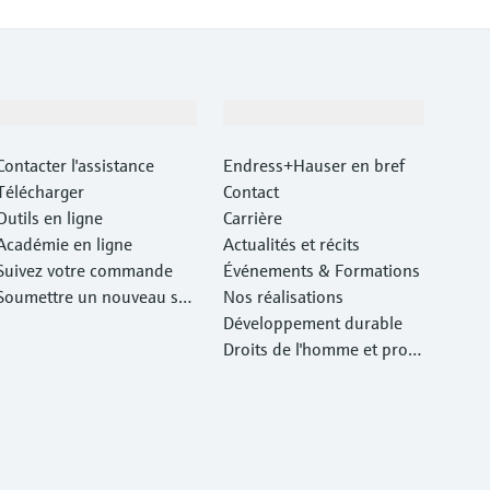
Support
Société
Contacter l'assistance
Endress+Hauser en bref
Télécharger
Contact
Outils en ligne
Carrière
Académie en ligne
Actualités et récits
Suivez votre commande
Événements & Formations
Soumettre un nouveau ser
Nos réalisations
vice d'atelier Retour
Développement durable
Droits de l'homme et prote
ction de l'environnement