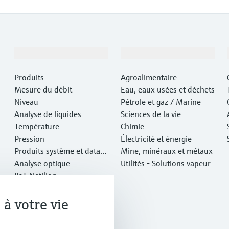
Produits et services
Industries
Produits
Agroalimentaire
Mesure du débit
Eau, eaux usées et déchets
Niveau
Pétrole et gaz / Marine
Analyse de liquides
Sciences de la vie
Température
Chimie
Pression
Électricité et énergie
Produits système et data
Mine, minéraux et métaux
managers
Analyse optique
Utilités - Solutions vapeur
IIoT Netilion
Logiciels
Produits vedettes
à votre vie
Outils en ligne
Services