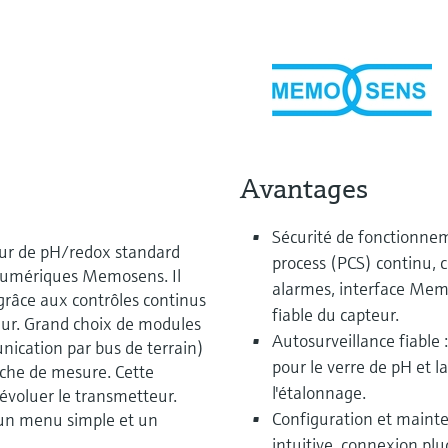
Avantages
Sécurité de fonctionnem
ur de pH/redox standard
process (PCS) continu, 
 numériques Memosens. Il
alarmes, interface Me
grâce aux contrôles continus
fiable du capteur.
teur. Grand choix de modules
Autosurveillance fiable
ication par bus de terrain)
pour le verre de pH et la
âche de mesure. Cette
l'étalonnage.
évoluer le transmetteur.
Configuration et mainten
 un menu simple et un
intuitive, connexion pl